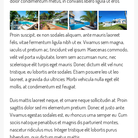
dolor condimentum metus, in convallis libero ligula ut eros.
Proin suscipit, ex non sodales aliquam, ante mauris laoreet
felis, vitae fermentum ligula nibh ut ex. Vivamus sem magna,
iaculis ut pretium ac, tincidunt vel ipsum. Maecenas commodo,
velit vel porta vulputate, lorem sem accumsan nunc, nec
scelerisque elit turpis eget mauris. Donec dictum elit vel nunc
tristique, eu lobortis ante sodales. Etiam posuere leo ut leo
laoreet, a gravida dui ultricies. Morbi vehicula nulla eget elit
mollis, at condimentum est feugiat.
Duis mattis laoreet neque, et ornare neque sollicitudin at. Proin
sagittis dolor sed mi elementum pretium. Donec et justo ante.
Vivamus egestas sodales est, eu rhoncus urna semper eu. Cum
sociis natoque penatibus et magnis dis parturient montes,
nascetur ridiculus mus. Integer tristique elit lobortis purus
bibendum, quis dictum metus mattis.