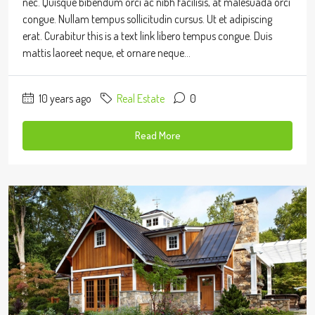
nec. Quisque bibendum orci ac nibh facilisis, at malesuada orci
congue. Nullam tempus sollicitudin cursus. Ut et adipiscing
erat. Curabitur this is a text link libero tempus congue. Duis
mattis laoreet neque, et ornare neque...
10 years ago
Real Estate
0
Read More