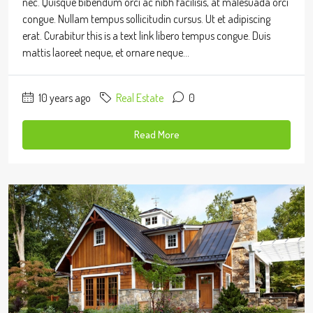
nec. Quisque bibendum orci ac nibh facilisis, at malesuada orci
congue. Nullam tempus sollicitudin cursus. Ut et adipiscing
erat. Curabitur this is a text link libero tempus congue. Duis
mattis laoreet neque, et ornare neque...
10 years ago
Real Estate
0
Read More